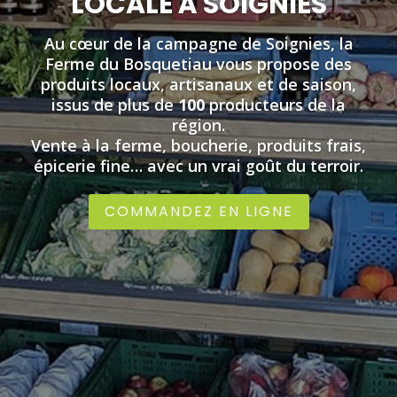
LOCALE À SOIGNIES
Au cœur de la campagne de Soignies, la
Ferme du Bosquetiau vous propose des
produits locaux, artisanaux et de saison,
issus de plus de
100
producteurs de la
région.
Vente à la ferme, boucherie, produits frais,
épicerie fine… avec un vrai goût du terroir.
COMMANDEZ EN LIGNE