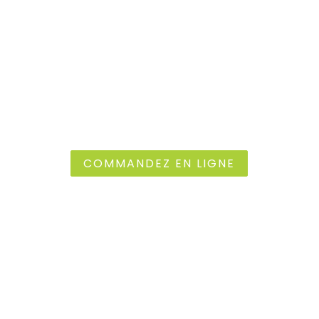
DÉCOUVREZ NOS PRODUITS
ET SOUTENEZ LE CIRCUIT
COURT LOCAL
Faites vos courses en ligne dès maintenant
COMMANDEZ EN LIGNE