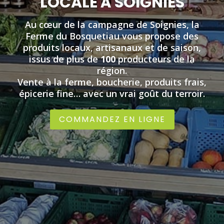
LOCALE À SOIGNIES
Au cœur de la campagne de Soignies, la
Ferme du Bosquetiau vous propose des
produits locaux, artisanaux et de saison,
issus de plus de
100
producteurs de la
région.
Vente à la ferme, boucherie, produits frais,
épicerie fine… avec un vrai goût du terroir.
COMMANDEZ EN LIGNE