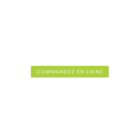
DÉCOUVREZ NOS PRODUITS
ET SOUTENEZ LE CIRCUIT
COURT LOCAL
Faites vos courses en ligne dès maintenant
COMMANDEZ EN LIGNE