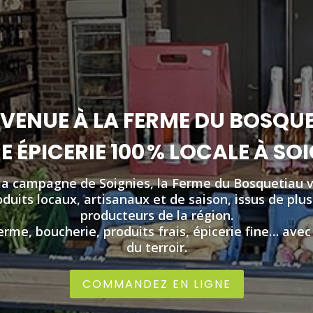
VENUE À LA FERME DU BOSQU
 ÉPICERIE 100 % LOCALE À SO
la campagne de Soignies, la Ferme du Bosquetiau 
duits locaux, artisanaux et de saison, issus de plu
producteurs de la région.
erme, boucherie, produits frais, épicerie fine… avec
du terroir.
COMMANDEZ EN LIGNE