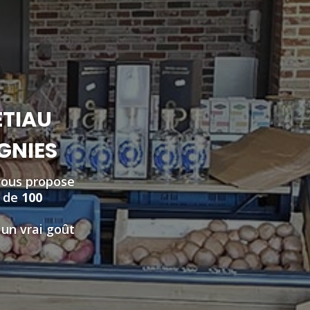
ETIAU
IGNIES
vous propose
s de
100
 un vrai goût