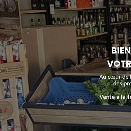
BIEN
VOTRE
Au cœur de 
des pro
Vente à la f