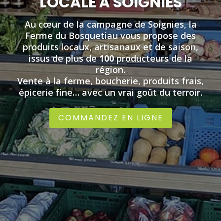
LOCALE À SOIGNIES
Au cœur de la campagne de Soignies, la
Ferme du Bosquetiau vous propose des
produits locaux, artisanaux et de saison,
issus de plus de
100
producteurs de la
région.
Vente à la ferme, boucherie, produits frais,
épicerie fine… avec un vrai goût du terroir.
COMMANDEZ EN LIGNE