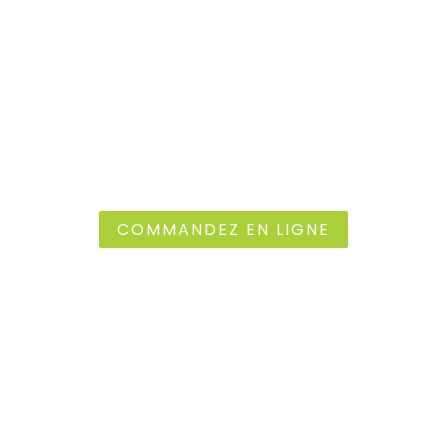
DÉCOUVREZ NOS PRODUITS
ET SOUTENEZ LE CIRCUIT
COURT LOCAL
Faites vos courses en ligne dès maintenant
COMMANDEZ EN LIGNE