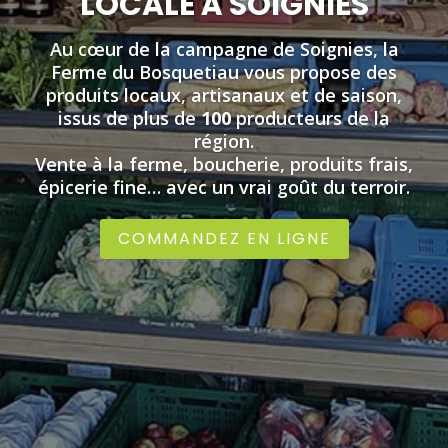
LOCALE À SOIGNIES
Au cœur de la campagne de Soignies, la
Ferme du Bosquetiau vous propose des
produits locaux, artisanaux et de saison,
issus de plus de
100
producteurs de la
région.
Vente à la ferme, boucherie, produits frais,
épicerie fine… avec un vrai goût du terroir.
COMMANDEZ EN LIGNE