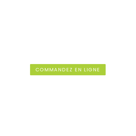
DÉCOUVREZ NOS PRODUITS
ET SOUTENEZ LE CIRCUIT
COURT LOCAL
Faites vos courses en ligne dès maintenant
COMMANDEZ EN LIGNE