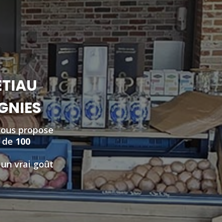
ETIAU
IGNIES
vous propose
s de
100
 un vrai goût