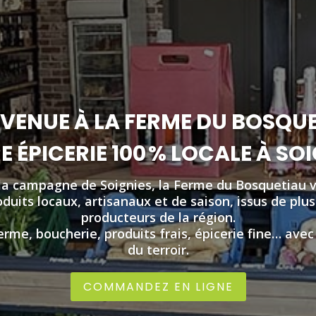
VENUE À LA FERME DU BOSQU
 ÉPICERIE 100 % LOCALE À SO
la campagne de Soignies, la Ferme du Bosquetiau 
duits locaux, artisanaux et de saison, issus de plu
producteurs de la région.
erme, boucherie, produits frais, épicerie fine… avec
du terroir.
COMMANDEZ EN LIGNE