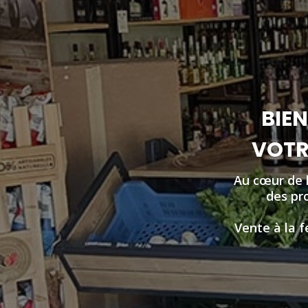
BIEN
VOTRE
Au cœur de 
des pro
Vente à la f