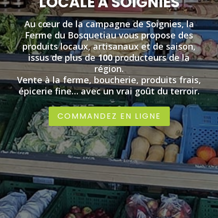
LOCALE À SOIGNIES
Au cœur de la campagne de Soignies, la
Ferme du Bosquetiau vous propose des
produits locaux, artisanaux et de saison,
issus de plus de
100
producteurs de la
région.
Vente à la ferme, boucherie, produits frais,
épicerie fine… avec un vrai goût du terroir.
COMMANDEZ EN LIGNE