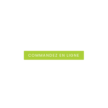
DÉCOUVREZ NOS PRODUITS
ET SOUTENEZ LE CIRCUIT
COURT LOCAL
Faites vos courses en ligne dès maintenant
COMMANDEZ EN LIGNE