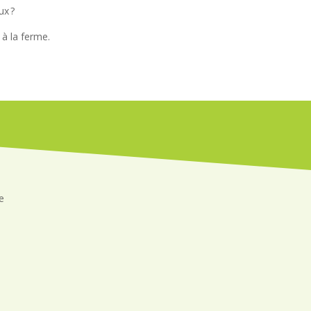
ux ?
à la ferme.
e